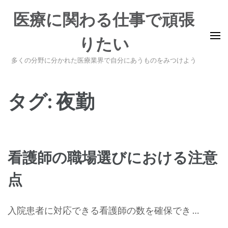
コ
医療に関わる仕事で頑張
ン
テ
りたい
ン
ツ
多くの分野に分かれた医療業界で自分にあうものをみつけよう
へ
ス
タグ:
夜勤
キ
ッ
プ
(Enter
看護師の職場選びにおける注意
を
押
点
す)
入院患者に対応できる看護師の数を確保でき …